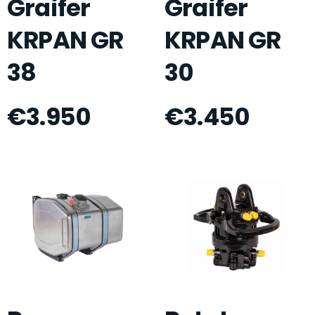
Graifer
Graifer
KRPAN GR
KRPAN GR
38
30
€
3.950
€
3.450