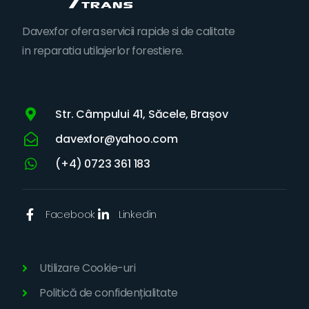
Davexfor ofera servicii rapide si de calitate
in reparatia utilajerlor forestiere.
Str. Câmpului 41, Săcele, Brașov
davexfor@yahoo.com
(+4) 0723 361 183
Facebook
Linkedin
Utilizare Cookie-uri
Politică de confidențialitate