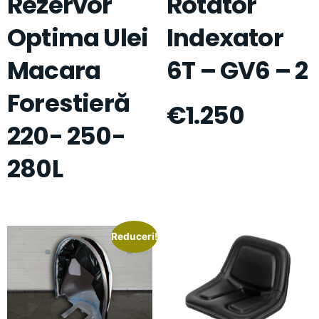
Rezervor
Rotator
Optima Ulei
Indexator
Macara
6T – GV6 – 2
Forestieră
€
1.250
220- 250-
280L
Reduceri!