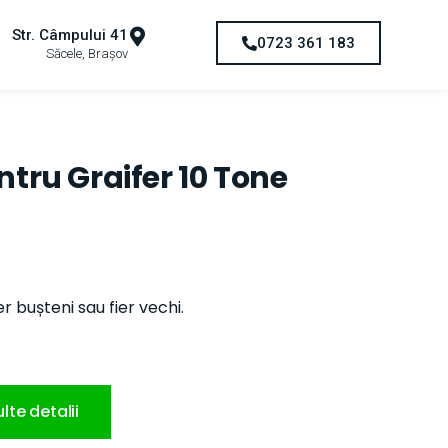
Str. Câmpului 41
0723 361 183
Săcele, Brașov
ntru Graifer 10 Tone
r bușteni sau fier vechi.
lte detalii