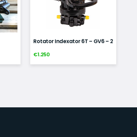
Rotator Indexator 6T – GV6 – 2
€
1.250