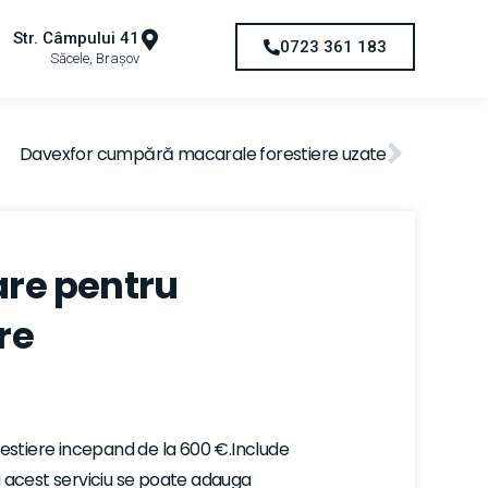
Str. Câmpului 41
0723 361 183
Săcele, Brașov
Davexfor cumpără macarale forestiere uzate
are pentru
re
restiere incepand de la 600 €.Include
 La acest serviciu se poate adauga