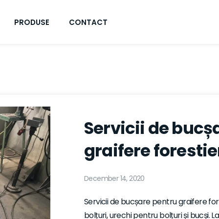
PRODUSE
CONTACT
Servicii de bucș
graifere forestie
December 14, 2020
Servicii de bucșare pentru graifere fo
bolțuri, urechi pentru bolțuri și bucși.