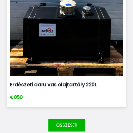
Erdészeti daru vas olajtartály 220L
€
850
ÖSSZES