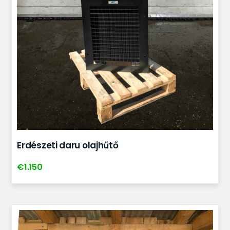
Erdészeti daru olajhűtő
€
1.150